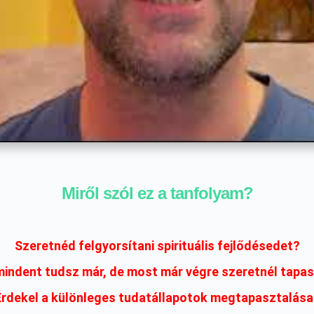
Miről szól ez a tanfolyam?
Szeretnéd felgyorsítani spirituális fejlődésedet?
indent tudsz már, de most már végre szeretnél tapasz
Érdekel a különleges tudatállapotok megtapasztalása