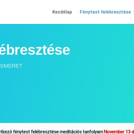
Kezdőlap
Fénytest felébresztése
lébresztése
ISMERET
tkező fénytest felébresztése meditációs tanfolyam
November 13-