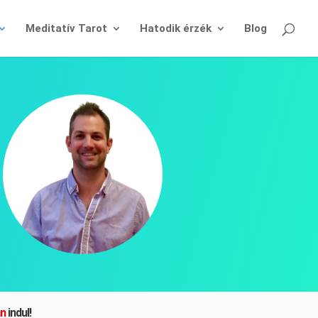
Meditatív Tarot
Hatodik érzék
Blog
án
indul!