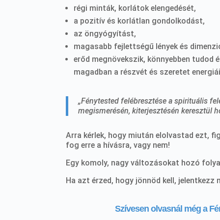
régi minták, korlátok elengedését,
a pozitív és korlátlan gondolkodást,
az öngyógyítást,
magasabb fejlettségű lények és dimenz
erőd megnövekszik, könnyebben tudod érz
magadban a részvét és szeretet energiá
„Fénytested felébresztése a spirituális fe
megismerésén, kiterjesztésén keresztül 
Arra kérlek, hogy miután elolvastad ezt, fi
fog erre a hívásra, vagy nem!
Egy komoly, nagy változásokat hozó folyam
Ha azt érzed, hogy jönnöd kell, jelentkezz
Szívesen olvasnál még a Fé