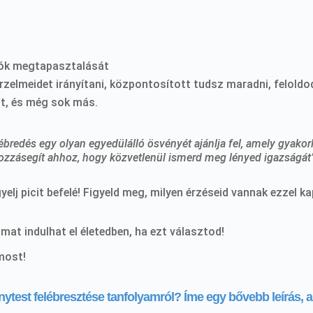
iók megtapasztalását
elmeidet irányítani, központosított tudsz maradni, feloldod r
it, és még sok más.
lébredés egy olyan egyedülálló ösvényét ajánlja fel, amely gyakorl
hozzásegít ahhoz, hogy közvetlenül ismerd meg lényed igazságát
gyelj picit befelé! Figyeld meg, milyen érzéseid vannak ezzel k
at indulhat el életedben, ha ezt választod!
 most!
nytest felébresztése tanfolyamról? Íme egy bővebb leírás,