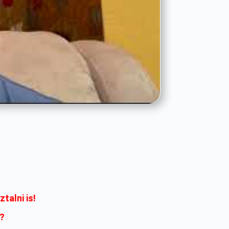
talni is!
?