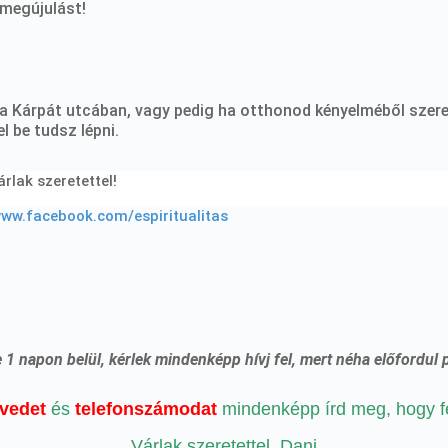
 megújulást!
 a Kárpát utcában, vagy pedig ha otthonod kényelméből szere
 be tudsz lépni.
rlak szeretettel!
www.facebook.com/espiritualitas
1 napon belül, kérlek mindenképp hívj fel, mert néha előfordul 
vedet
és
telefonszámodat
mindenképp írd meg, hogy fel
Várlak szeretettel. Dani