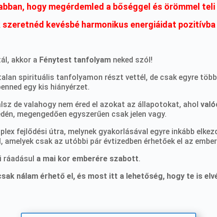
 abban, hogy megérdemled a bőséggel és örömmel teli 
 szeretnéd kevésbé harmonikus energiáidat pozitívba 
tál, akkor a
Fénytest tanfolyam
neked szól!
lan spirituális tanfolyamon részt vettél, de csak egyre több
enned egy kis hiányérzet.
lsz de valahogy nem éred el azokat az állapotokat, ahol
való
dén, megengedően egyszerűen csak jelen vagy.
lex fejlődési útra, melynek gyakorlásával egyre inkább elkez
, amelyek csak az utóbbi pár évtizedben érhetőek el az embe
i ráadásul
a mai kor emberére szabott
.
ak nálam érhető el, és most itt a lehetőség, hogy te is elv