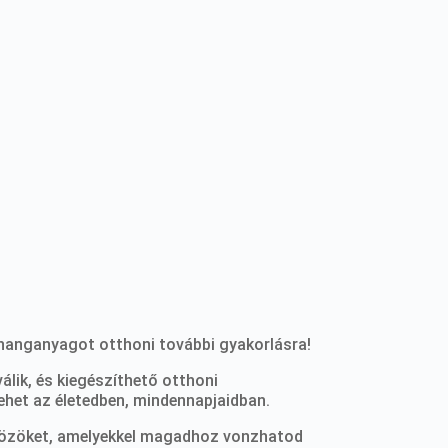
a hanganyagot otthoni további gyakorlásra!
álik, és kiegészíthető otthoni
lehet az életedben, mindennapjaidban.
közöket, amelyekkel magadhoz vonzhatod