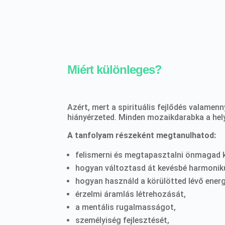
Miért különleges?
Azért, mert a spirituális fejlődés valame
hiányérzeted. Minden mozaikdarabka a hely
A tanfolyam részeként megtanulhatod:
felismerni és megtapasztalni önmagad ki
hogyan változtasd át kevésbé harmonikus
hogyan használd a körülötted lévő ener
érzelmi áramlás létrehozását,
a mentális rugalmasságot,
személyiség fejlesztését,