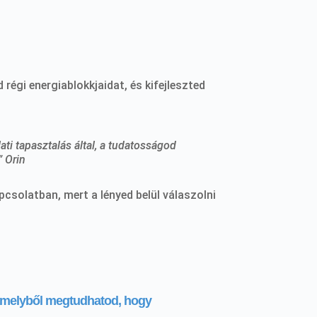
égi energiablokkjaidat, és kifejleszted
ati tapasztalás által, a tudatosságod
” Orin
apcsolatban, mert a lényed belül válaszolni
 amelyből megtudhatod, hogy