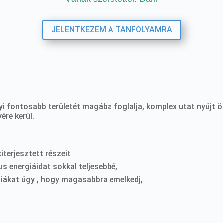
JELENTKEZEM A TANFOLYAMRA
nnyi fontosabb területét magába foglalja, komplex utat nyúj
ére kerül.
terjesztett részeit
 energiáidat sokkal teljesebbé,
giákat úgy , hogy magasabbra emelkedj,