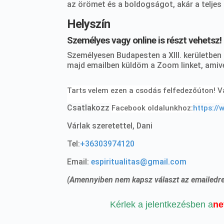
az örömet és a boldogságot, akár a teljes
Helyszín
Személyes vagy online is részt vehetsz!
Személyesen Budapesten a XIII. kerületben
majd emailben küldöm a Zoom linket, amivel
Tarts velem ezen a csodás felfedezőúton! Vá
Csatlakozz
Facebook oldalunkhoz:
https://
Várlak szeretettel, Dani
Tel:
+36303974120
Email:
espiritualitas@gmail.com
(Amennyiben nem kapsz választ az emailedre 
Kérlek a jelentkezésben a
ne