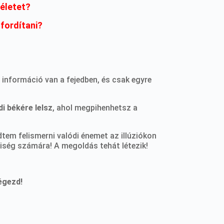
életet?
fordítani?
 információ van a fejedben, és csak egyre
di békére lelsz
, ahol megpihenhetsz a
dtem felismerni valódi énemet az illúziókon
riség számára! A megoldás tehát létezik!
égezd!