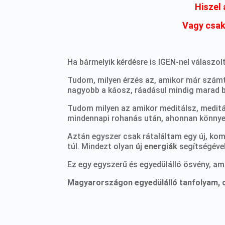
Hiszel
Vagy csak
Ha bármelyik kérdésre is IGEN-nel válaszol
Tudom, milyen érzés az, amikor már számta
nagyobb a káosz, ráadásul mindig marad b
Tudom milyen az amikor meditálsz, meditá
mindennapi rohanás után, ahonnan könnye
Aztán egyszer csak rátaláltam egy új, komp
túl. Mindezt olyan
új energiák
segítségével
Ez egy egyszerű és egyedülálló ösvény, am
Magyarországon egyedülálló tanfolyam, cs