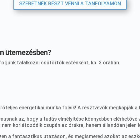
SZERETNÉK RÉSZT VENNI A TANFOLYAMON
yen ütemezésben?
fogunk találkozni csütörtök esténként, kb. 3 órában.
 erőteljes energetikai munka folyik! A résztvevők megkapják 
tmusnak az, hogy a tudás elmélyítése könnyebben elérhetővé v
ás nem korlátozódik csupán az órákra, hanem állandóan jelen 
zen a fantasztikus utazáson, és megismered azokat az esz