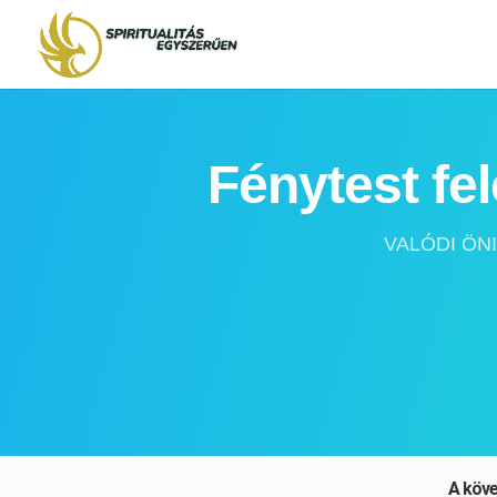
Fénytest fe
VALÓDI ÖN
A köve