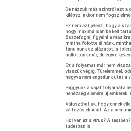
De nézzük más szintről ezt a 
kilépsz, akkor nem fogsz elmen
Ez nem azt jelenti, hogy a sza
hogy maximálisan be kell tart
összefogni, figyelni a másikra
mintha fölötte állnánk, mintha
tanulnunk az alázatot, a tole
hallottunk már, de egyre keves
Ez a folyamat már nem vissza
visszük végig. Türelemmel, oda
hagyva nem engedünk utat a v
Higgyünk a saját folyamataink
nehézség ellenére új emberek le
Választhatjuk, hogy ennek elle
változás elindult. Az a nem m
Hol van ez a vírus? A testben
tudatban is.