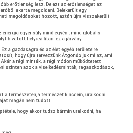
utóbb erőtlenség lesz. De ezt az erőtlenséget az
erőből akarta megoldani. Belekerült egy
eti megoldásokat hozott, aztán újra visszakerült
az energia egyensúly mind egyéni, mind globális
lyt hivatott helyreállítani ez a járvány.
 Ez a gazdaságra és az élet egyéb területeire
tosít, hogy újra tervezzünk.
Átgondoljuk mi az, ami
. Akár a régi minták, a régi módon működtetett
ni szinten azok a viselkedésminták, ragaszkodások,
rt a természeten,
a természet kincsein, uralkodni
saját magán nem tudott.
ptétele, hogy akkor tudsz bármin uralkodni, ha
t meg.