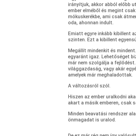
irányítjuk, akkor abból előbb 
ember elméből és megint csak 
mókuskerékbe, ami csak átmen
oda, ahonnan indult.
Emiatt egyre inkább kibillent 
szinten. Ezt a kibillent egyensú
Megállít mindenkit és mindent.
egyaránt igaz. Lehetőséget biz
már nem szolgálja a fejlődést
világgazdaság, vagy akár egyé
amelyek már meghaladottak.
A változásról szól.
Hiszen az ember uralkodni aka
akart a másik emberen, csak 
Minden beavatási rendszer ala
önmagadat is uralod.
De ez már rég nem így valósul