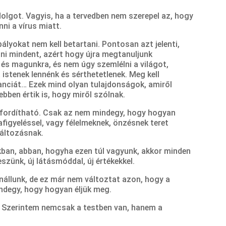
dolgot. Vagyis, ha a tervedben nem szerepel az, hogy
ni a vírus miatt.
bályokat nem kell betartani. Pontosan azt jelenti,
ani mindent, azért hogy újra megtanuljunk
 és magunkra, és nem úgy szemlélni a világot,
 istenek lennénk és sérthetetlenek. Meg kell
ranciát… Ezek mind olyan tulajdonságok, amiről
ebben értik is, hogy miről szólnak.
fordítható. Csak az nem mindegy, hogy hogyan
figyeléssel, vagy félelmeknek, önzésnek teret
áltozásnak.
ban, abban, hogyha ezen túl vagyunk, akkor minden
szünk, új látásmóddal, új értékekkel.
nállunk, de ez már nem változtat azon, hogy a
indegy, hogy hogyan éljük meg.
? Szerintem nemcsak a testben van, hanem a