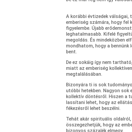
A korábbi évtizedek válságai, 
emberiség számára, hogy fel k
figyelembe. Újabb erődemonst
leghatalmasabb. Kifelé figyelt
megoldás. És mindeközben elfel
mondhatom, hogy a bennünk lév
bent.
De ez sokáig így nem tartható,
miatt az emberiség kollektíve
megtalálásában.
Bizonyára ti is sok tudományos
utóbbi hetekben. Nagyon sok ez
kollektív döntésről. Hiszen a 
lassítani lehet, hogy az ellát
fékezésről lehet beszélni.
Tehát akár spirituális oldalról
összegezhetjük, hogy az embe
bizonyos százalék elmegy.