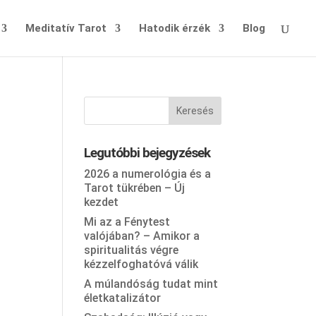
Meditatív Tarot
Hatodik érzék
Blog
Legutóbbi bejegyzések
2026 a numerológia és a
Tarot tükrében – Új
kezdet
Mi az a Fénytest
valójában? – Amikor a
spiritualitás végre
kézzelfoghatóvá válik
A múlandóság tudat mint
életkatalizátor