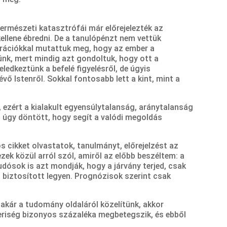
természeti katasztrófái már előrejelezték az
ellene ébredni. De a tanulópénzt nem vettük
rációkkal mutattuk meg, hogy az ember a
ünk, mert mindig azt gondoltuk, hogy ott a
edkeztünk a befelé figyelésről, de úgyis
ő Istenről. Sokkal fontosabb lett a kint, mint a
 ezért a kialakult egyensúlytalanság, aránytalanság
n úgy döntött, hogy segít a valódi megoldás
 cikket olvastatok, tanulmányt, előrejelzést az
ek közül arról szól, amiről az előbb beszéltem: a
tudósok is azt mondják, hogy a járvány terjed, csak
ás biztosított legyen. Prognózisok szerint csak
, akár a tudomány oldaláról közelítünk, akkor
riség bizonyos százaléka megbetegszik, és ebből