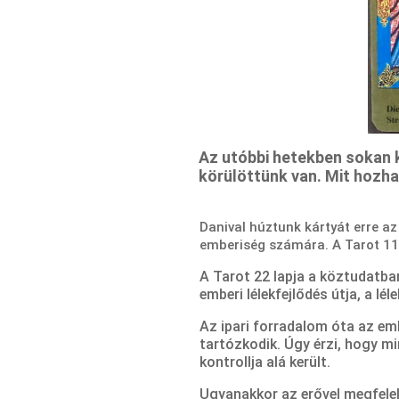
Az utóbbi hetekben sokan k
körülöttünk van. Mit hozha
Danival húztunk kártyát erre az
emberiség számára. A Tarot 11,
A Tarot 22 lapja a köztudatban
emberi lélekfejlődés útja, a lé
Az ipari forradalom óta az em
tartózkodik. Úgy érzi, hogy m
kontrollja alá került.
Ugyanakkor az erővel megfelel