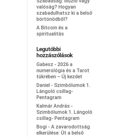
Szabadság: Illúzió vagy
valóság? Hogyan
szabadulhatsz ki a belső
börtönödből?
A Bitcoin és a
spiritualitás
Legutóbbi
hozzászólások
Gabesz
-
2026 a
numerológia és a Tarot
tükrében – Új kezdet
Daniel
-
Szimbólumok 1.
Lángoló csillag-
Pentagram
Kalmár András
-
Szimbólumok 1. Lángoló
csillag- Pentagram
Bogi
-
A zavarodottság
elkerülése: Út a belső