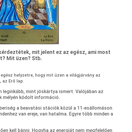
érdeztétek, mit jelent ez az egész, ami most
t? Mit üzen? Stb.
 egész helyzetre, hogy mit üzen a világjárvány az
 az Erő lap.
 leginkább, mint jóskártya ismert. Valójában az
lek mélyén kódolt információ.
beriség a beavatási stációk közül a 11-es
állomáson
indenhez van ereje, van hatalma. Egyre több minden a
ően kell bánni. Hogyha az energiát nem megfelelően